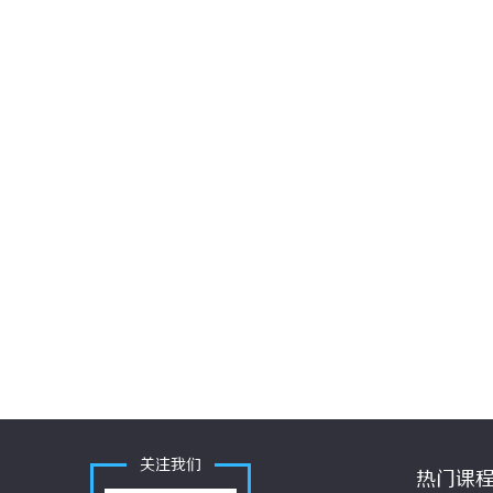
关注我们
热门课