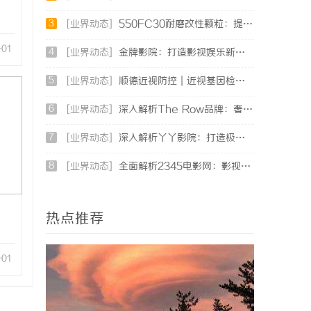
3
[业界动态]
550FC30耐磨改性颗粒：提升材料性能的新选择
-01
4
[业界动态]
金牌影院：打造影视娱乐新天地的领航者
5
[业界动态]
顺德近视防控｜近视基因检测：依托专业视光体系，打造青少年精准个体化控轴方案
6
[业界动态]
深入解析The Row品牌：奢华时尚的典范与设计哲学
7
[业界动态]
深入解析丫丫影院：打造极致观影体验的在线平台
8
[业界动态]
全面解析2345电影网：影视资源的海量宝库与观影新体验
热点推荐
-01