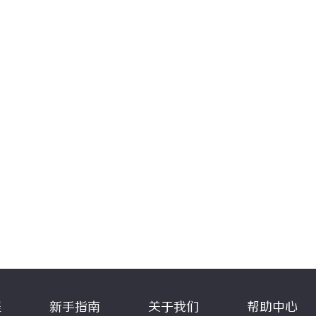
程
新手指南
关于我们
帮助中心