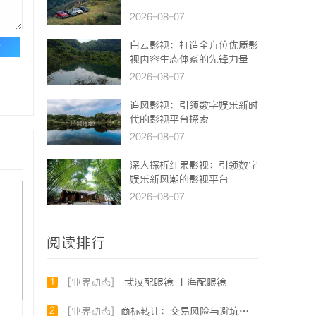
2026-08-07
白云影视：打造全方位优质影
论
视内容生态体系的先锋力量
2026-08-07
追风影视：引领数字娱乐新时
代的影视平台探索
2026-08-07
深入探析红果影视：引领数字
娱乐新风潮的影视平台
2026-08-07
阅读排行
1
[业界动态]
武汉配眼镜 上海配眼镜
2
[业界动态]
商标转让：交易风险与避坑指南