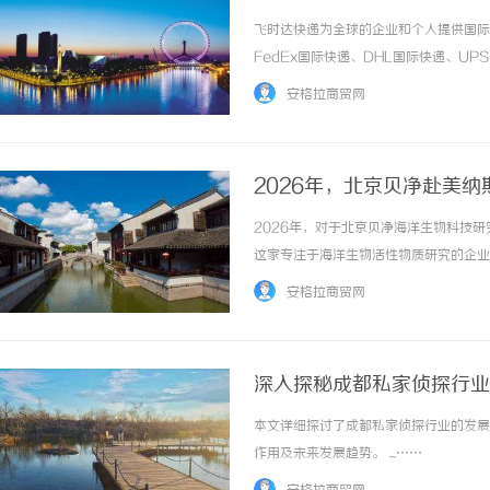
飞时达快递为全球的企业和个人提供国际
FedEx国际快递、DHL国际快递、U
务。欧洲.美洲.非洲.东南亚促销价格Fe
安格拉商贸网
进口中国价格DHL国际快递公司小... ...…
2026年，北京贝净赴美
2026年，对于北京贝净海洋生物科技
这家专注于海洋生物活性物质研究的企业
能已经听过它旗下的核心产品——NHB（
安格拉商贸网
素饮品。这家公司，正是把这款在日本人用...
深入探秘成都私家侦探行业
本文详细探讨了成都私家侦探行业的发展
作用及未来发展趋势。 ...……