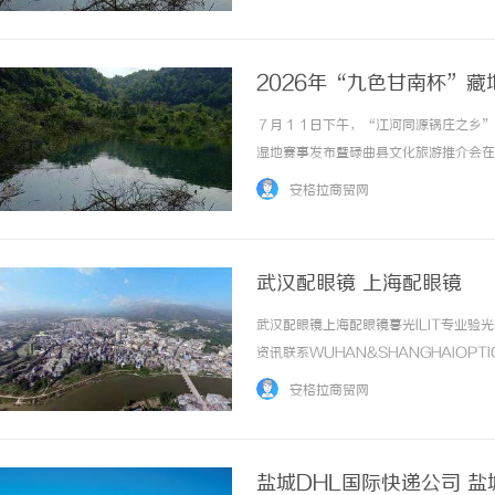
2026年“九色甘南杯”
办
７月１１日下午，“江河同源锅庄之乡”
湿地赛事发布暨碌曲县文化旅游推介会在
资源与特色体育赛事，为甘南州文体旅商
安格拉商贸网
者、自媒体及骑行爱好者陆续签到入场，共同期
武汉配眼镜 上海配眼镜
武汉配眼镜上海配眼镜暮光ILIT专业
资讯联系WUHAN&SHANGHAIOPT
品牌，现于武汉与上海设有4家门店。以
安格拉商贸网
惠，兼顾高专业度与高性价比... ...……
盐城DHL国际快递公司 盐