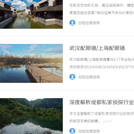
在航空发动机孔探、高压油路铸件、精密
度是否超出容差?裂纹延展方向与长度如
从“可视辅助工具”向“定量测量仪器”
安格拉商贸网
镜，即是围绕这一需求长期迭代的产品线。该系
武汉配眼镜/上海配眼镜
武汉配眼镜/上海配眼镜暮光ILIT专
资讯联系WUHAN&SHANGHAIOPT
品牌，现于武汉与上海设有4家门店。以
安格拉商贸网
惠，兼顾高专业度与高性价... ...……
深度解析成都私家侦探行业
本文全面解析了成都私家侦探行业的现状
和规范发展的前景。 ...……
安格拉商贸网