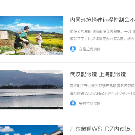
内网环境搭建远程控制会不
很多公司里的电脑都接在内部里，平时用
烦就来了。比如你坐在办公室A区，想去
服务器有个参数要调。这时候你会发现在
安格拉商贸网
日葵alt"style="height:auto;"... ...……
武汉配眼镜 上海配眼镜
暮光ILIT专业验光配镜产品服务武汉
海配眼镜WUHAN&SHANGHAIOPT
品牌，现于武汉与上海设有4家门店。以
安格拉商贸网
惠，兼顾高专业度与高性价比... ...……
广东微视WS-DZ内窥镜