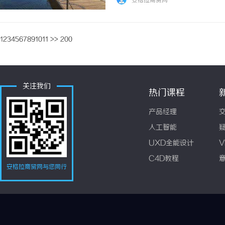
安格拉商贸网
1
2
3
4
5
6
7
8
9
10
11
>>
200
关注我们
热门课程
产品经理
人工智能
UXD全能设计
V
C4D教程
安格拉商贸网与您同行