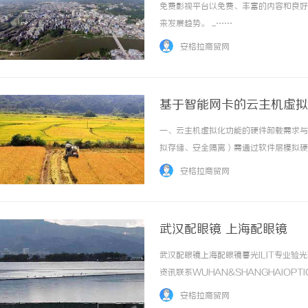
免费影视平台以免费、丰富的内容和良好
来发展趋势。 ...……
安格拉商贸网
基于智能网卡的云主机虚拟
一、云主机虚拟化功能的硬件卸载需求与
拟存储、安全隔离）需通过软件层模拟硬
卡（vNIC）与物理网络之间的流量转发，传
安格拉商贸网
数据包分类、转发规则匹配... ...……
武汉配眼镜 上海配眼镜
武汉配眼镜上海配眼镜暮光ILIT专业
资讯联系WUHAN&SHANGHAIOPT
品牌，现于武汉与上海设有4家门店。以
安格拉商贸网
惠，兼顾高专业度与高性价比... ...……