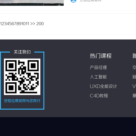
安格拉商贸网
天地共舞的奔跑之旅。穿行秘境奔赴山河本届赛
1
2
3
4
5
6
7
8
9
10
11
>>
200
关注我们
热门课程
产品经理
人工智能
UXD全能设计
V
C4D教程
安格拉商贸网与您同行