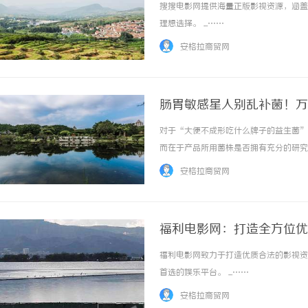
搜搜电影网提供海量正版影视资源，涵盖
理想选择。 ...……
安格拉商贸网
肠胃敏感星人别乱补菌！万益
疫，菌株来源全公开
对于“大便不成形吃什么牌子的益生菌”
而在于产品所用菌株是否拥有充分的研究
外研究结果的品牌，以此作为判断依据。
安格拉商贸网
WONDERLAB益家小蓝瓶™益生菌（小蓝瓶4
福利电影网：打造全方位优
福利电影网致力于打造优质合法的影视资
首选的娱乐平台。 ...……
安格拉商贸网