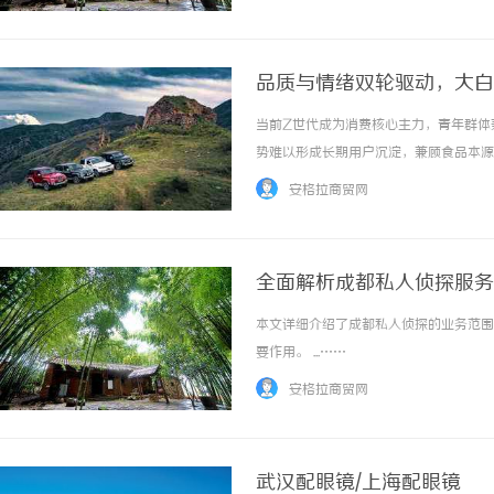
原理3D激光水晶内雕机是一种高精度的雕刻设备
品质与情绪双轮驱动，大白
当前Z世代成为消费核心主力，青年群体
势难以形成长期用户沉淀，兼顾食品本源
穿越消费周期的核心路径。光明乳业旗下
安格拉商贸网
业投资峰会上的毛绒系列伴手礼，到年轻人的盲盒
全面解析成都私人侦探服务
本文详细介绍了成都私人侦探的业务范围
要作用。 ...……
安格拉商贸网
武汉配眼镜/上海配眼镜