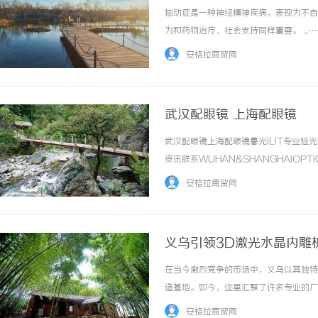
抽动症是一种神经精神疾病，表现为不自
为和药物治疗，社会支持同样重要。 ...…
安格拉商贸网
武汉配眼镜 上海配眼镜
武汉配眼镜上海配眼镜暮光ILIT专业
资讯联系WUHAN&SHANGHAIOPT
品牌，现于武汉与上海设有4家门店。以
安格拉商贸网
惠，兼顾高专业度与高性价比... ...……
义乌引领3D激光水晶内雕
在当今激烈竞争的市场中，义乌以其独特
造基地。如今，这里汇聚了许多专业的厂
激光水晶内雕机，探讨其功能、优势及市
安格拉商贸网