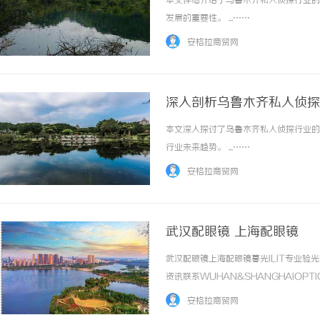
本文详细介绍了乌鲁木齐私人侦探行业的
发展的重要性。 ...……
安格拉商贸网
深入剖析乌鲁木齐私人侦探
本文深入探讨了乌鲁木齐私人侦探行业的
制造业的“工艺护城河”：商业秘密律师如何
武汉配眼镜 上海配眼
行业未来趋势。 ...……
守住车间里的“Know-how”
安格拉商贸网
武汉配眼镜 上海配眼镜
武汉配眼镜上海配眼镜暮光ILIT专业
资讯联系WUHAN&SHANGHAIOPT
品牌，现于武汉与上海设有4家门店。以
安格拉商贸网
惠，兼顾高专业度与高性价比... ...……