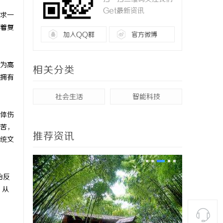
Get最新资讯
求一
着复
加入QQ群
官方微博
为高
相关分类
拥有
社会生活
智能科技
体伤
苦，
推荐资讯
统文
始反
。从