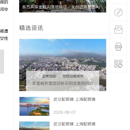
观的
多方共探金融AI落地路径，天创信用星图AI
2026年
河中
助力产业金融智能升级
关键因素与
精选资讯
被遗
女性
业界动态
|
安格拉商贸网
全面解析国信招标采购信息网的功
能与优势
武汉配眼镜 上海配眼镜
2026-08-07
武汉配眼镜 上海配眼镜