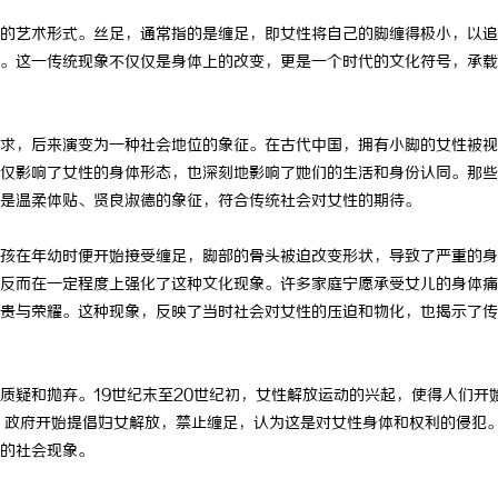
的艺术形式。丝足，通常指的是缠足，即女性将自己的脚缠得极小，以追
。这一传统现象不仅仅是身体上的改变，更是一个时代的文化符号，承载
求，后来演变为一种社会地位的象征。在古代中国，拥有小脚的女性被视
仅影响了女性的身体形态，也深刻地影响了她们的生活和身份认同。那些
是温柔体贴、贤良淑德的象征，符合传统社会对女性的期待。
孩在年幼时便开始接受缠足，脚部的骨头被迫改变形状，导致了严重的身
反而在一定程度上强化了这种文化现象。许多家庭宁愿承受女儿的身体痛
贵与荣耀。这种现象，反映了当时社会对女性的压迫和物化，也揭示了传
质疑和抛弃。19世纪末至20世纪初，女性解放运动的兴起，使得人们开
后，政府开始提倡妇女解放，禁止缠足，认为这是对女性身体和权利的侵犯
的社会现象。