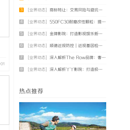
3
[业界动态]
商标转让：交易风险与避坑指南
4
[业界动态]
550FC30耐磨改性颗粒：提升材料性能的新选择
5
[业界动态]
金牌影院：打造影视娱乐新天地的领航者
6
[业界动态]
顺德近视防控｜近视基因检测：依托专业视光体系，打造青少年精准个体化控轴方案
7
[业界动态]
深入解析The Row品牌：奢华时尚的典范与设计哲学
-01
8
[业界动态]
深入解析丫丫影院：打造极致观影体验的在线平台
热点推荐