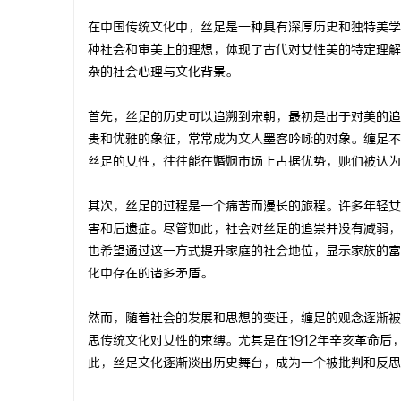
在中国传统文化中，丝足是一种具有深厚历史和独特美学
种社会和审美上的理想，体现了古代对女性美的特定理解
杂的社会心理与文化背景。
格
首先，丝足的历史可以追溯到宋朝，最初是出于对美的追
贵和优雅的象征，常常成为文人墨客吟咏的对象。缠足不
丝足的女性，往往能在婚姻市场上占据优势，她们被认为
其次，丝足的过程是一个痛苦而漫长的旅程。许多年轻女
害和后遗症。尽管如此，社会对丝足的追崇并没有减弱，
也希望通过这一方式提升家庭的社会地位，显示家族的富
化中存在的诸多矛盾。
拉
然而，随着社会的发展和思想的变迁，缠足的观念逐渐被
思传统文化对女性的束缚。尤其是在1912年辛亥革命
此，丝足文化逐渐淡出历史舞台，成为一个被批判和反思