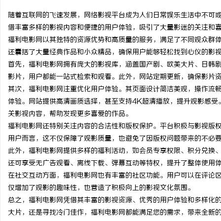
随着互联网的飞速发展，网络影视平台成为人们日常娱乐生活中不可
借丰富多样的影视内容和便捷的用户体验，吸引了大量影迷的关注和
福利电影网以其独特的资源优势和高质量的服务，满足了不同观众群
还囊括了大量经典作品和小众精品，确保用户能够轻松找到心仪的影
格
首先，福利电影网拥有庞大的影视库，涵盖国产剧、欧美大片、日韩
影片，用户都能一站式检索和观看。此外，网站定期更新，确保影片
其次，福利电影网注重优化用户体验。其页面设计简洁美观，操作流
体验。网站提供高清画质选择，甚至支持4K超清播放，提升观影感受
关影视内容，帮助发现更多喜爱的作品。
福利电影网还特别关注内容的合法性和版权保护。平台积极与影视版
用户而言，这不仅保障了观影质量，也避免了因版权问题带来的不必
此外，福利电影网提供多样的福利活动，如会员专享权限、积分兑换
拉
还可享受无广告观看、离线下载、弹幕互动等特权，提升了整体使用
在社交互动方面，福利电影网也有丰富的社区功能。用户可以在评论
仅增加了观影的趣味性，也营造了积极向上的影视文化氛围。
总之，福利电影网凭借其丰富的影视资源、优秀的用户体验和多样化
大片，还是寻找冷门佳作，福利电影网都能满足您的需求，带来全新