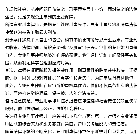
在现代社会，法律问题日益复杂，刑事案件层出不穷。面对复杂的法
途径，更是实现公正审判的重要保障。
所谓专业刑事律师，是指专门处理刑事案件，具有丰富经验和深厚法
律策略为被告争取最大利益。
格
刑事案件涉及个人自由和名誉，稍有不慎便可能导致严重后果。专业
据收集、法律咨询、辩护策略制定及庭审辩护等。他们的专业能力直
首先，专业刑事律师能够准确评估案情。他们通过详细了解案件事实
险，从而制定科学合理的应对方案。
其次，律师在证据阶段发挥关键作用。刑事案件的胜负往往取决于证
的证据，同时质疑对方证据的真实性和合法性，为庭审赢得有利地位
此外，专业刑事律师在庭审辩护中极具优势。他们不仅具备扎实的法
诉，严密构建辩护逻辑，保护被告人的合法权益。
拉
值得注意的是，专业刑事律师还承担着法律道德和社会责任的双重使
服务，他们推动司法公正，维护社会秩序。
在选择专业刑事律师时，应关注以下几个方面：第一，律师的专业资
师团队的综合实力和服务态度；第四，律师的沟通能力和责任感。
随着法律环境的不断变化，专业刑事律师也在不断提升自身能力，运