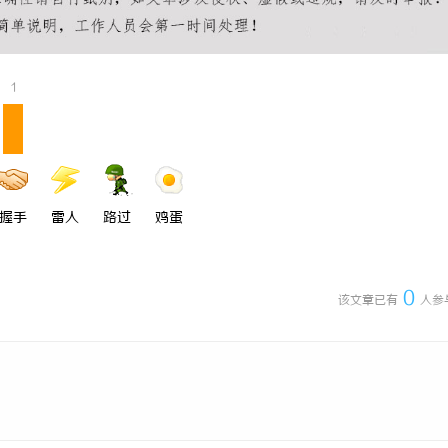
即买即用，规避侵权风险
多方共探金融AI落地路径，天创信用
助力产业金融智能升级
1
握手
雷人
路过
鸡蛋
0
该文章已有
人参