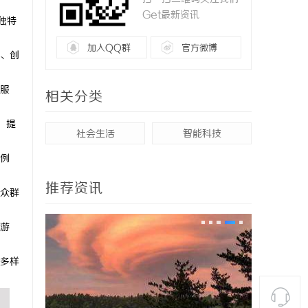
Get最新资讯
独特
加入QQ群
官方微博
、创
服
相关分类
，提
社会生活
智能科技
例
推荐资讯
众群
游
多样