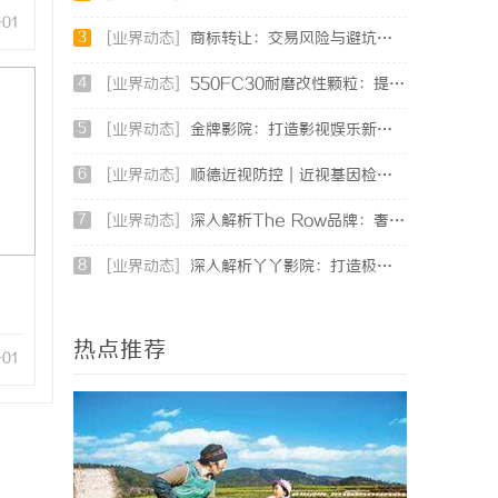
-01
3
[业界动态]
商标转让：交易风险与避坑指南
4
[业界动态]
550FC30耐磨改性颗粒：提升材料性能的新选择
5
[业界动态]
金牌影院：打造影视娱乐新天地的领航者
6
[业界动态]
顺德近视防控｜近视基因检测：依托专业视光体系，打造青少年精准个体化控轴方案
7
[业界动态]
深入解析The Row品牌：奢华时尚的典范与设计哲学
8
[业界动态]
深入解析丫丫影院：打造极致观影体验的在线平台
热点推荐
-01