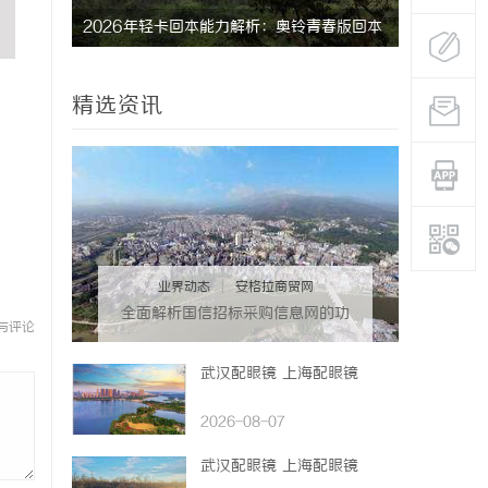
星图AI
2026年轻卡回本能力解析：奥铃青春版回本
贝净 AC
关键因素与高潜力车型介绍
全解析
精选资讯
业界动态
|
安格拉商贸网
全面解析国信招标采购信息网的功
与评论
能与优势
武汉配眼镜 上海配眼镜
2026-08-07
武汉配眼镜 上海配眼镜