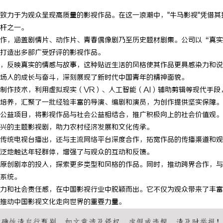
致力于为观众呈现高质量的影视作品。在这一浪潮中，"牛马影视"凭借其
杆之一。
作，涵盖剧情片、动作片、青春偶像剧乃至历史题材剧集。公司以“真实
打造出多部广受好评的影视作品。
，反映真实的情感与故事，这种贴近生活的风格使其作品更具感染力和说
场人的成长与奋斗，深刻展现了新时代中国青年的精神面貌。
制作技术，利用虚拟现实（VR）、人工智能（AI）辅助剪辑等现代手段
培养，汇聚了一批经验丰富的导演、编剧和演员，为创作提供坚实保障。
公益项目，将影视作品与社会公益相结合，推广积极向上的社会价值观。
兴的主题影视剧，助力农村经济发展和文化传承。
传统电视台播出，还与主流网络平台深度合作，拓宽作品的传播渠道和观
泛地触达年轻群体，增强了与观众的互动和反馈。
原创剧本的投入，探索更多类型和风格的作品。同时，推动跨界合作，与
系统。
力和社会责任感，在中国影视行业中脱颖而出。它不仅为观众带来了丰富
推动中国影视文化走向世界的重要力量。