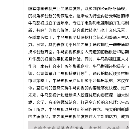
随着中国影视产业的迅速发展，众多制作公司纷纷涌现，
的视角和创新的制作理念，逐渐成为行业内备受瞩目的标
牛马影视成立于近年来，专注于电影和电视剧的开发与制
新、共鸣”为核心价值，结合现代技术与本土文化元素，
格
在剧本选择上，牛马影视坚持深挖社会热点和普通人生活
力。例如，其代表作《平凡的力量》通过描绘一群普通职
技术创新方面，牛马影视积极引入先进的拍摄设备和后期
升作品的视觉效果和观赏体验。同时，牛马影视注重人才
作为一家有社会责任感的影视企业，牛马影视还积极参与
如，公司曾举办“影视扶贫计划”，通过拍摄反映乡村振
市场策略上，牛马影视灵活运用多平台播出策略，不仅在
体。互联网的普及使得牛马影视的内容能够更快速、更广
拉
未来，牛马影视计划继续深入挖掘优质内容资源，加大对
戏、文学、音乐等领域结合，打造全方位的文化娱乐生态
综上所述，牛马影视以其鲜明的制作理念、强大的创新能
的优质作品，也为国产影视的发展注入了新的活力，成为