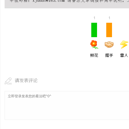
揭秘！专业充电桩项目软
哪些行业秘诀？
1
1
商
鲜花
握手
雷人
贸
请发表评论