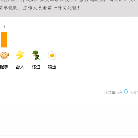
0耐磨改性颗粒：提升材料性能的新
金牌影院：打造影视娱乐新天地的领
1
握手
雷人
路过
鸡蛋
0
该文章已有
人参