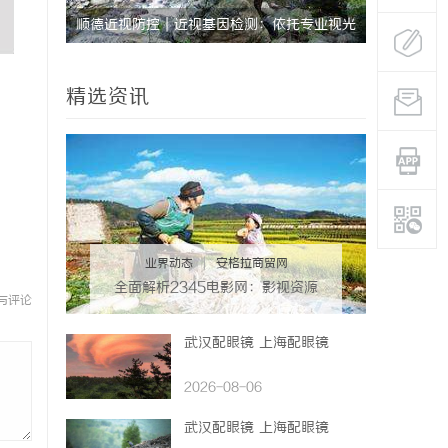
航者
顺德近视防控｜近视基因检测：依托专业视光
深入解析T
体系，打造青少年精准个体化控轴方案
设计哲学
精选资讯
业界动态
|
安格拉商贸网
全面解析2345电影网：影视资源
与评论
的海量宝库与观影新体验
武汉配眼镜 上海配眼镜
2026-08-06
武汉配眼镜 上海配眼镜