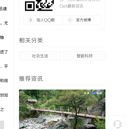
Get最新资讯
迅速
加入QQ群
官方微博
。无
稳
相关分类
进了
社会生活
智能科技
，平
推荐资讯
和观
划加
之