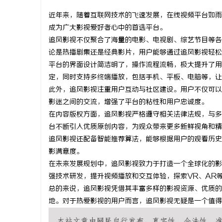
近年来，随着互联网技术的飞速发展，在线视频平台如雨
成为广大影视爱好者心中的首选平台。
追风影视不仅聚合了海量的电影、电视剧、综艺节目等各
论是热播剧集还是经典影片，用户能够通过追风影视轻松
格
平台的界面设计简洁明了，操作流程流畅，极大提升了用
定，同时支持多终端播放，包括手机、平板、电脑等，让
此外，追风影视注重用户互动与社区建设。用户不仅可以
影迷之间的交流，增强了平台的粘性和用户忠诚度。
在内容版权方面，追风影视严格遵守相关法律法规，与多
台不断引入优质原创内容，为观众带来更多新鲜视角和精
追风影视还配备智能推荐算法，能够根据用户的观看历史
影满意度。
拉
在未来发展规划中，追风影视致力于打造一个全球化的影
强技术研发，提升视频播放和交互体验，探索VR、AR
总的来说，追风影视凭借其丰富多样的影视资源、优质的
地。对于热爱影视的用户而言，追风影视无疑是一个值得