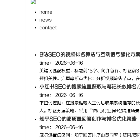
home
news
contact
格
B站SEO的视频排名算法与互动信号强化方
time：
2026-06-16
关键词匹配权重：标题前15字、简介首行、标签前
题相关性。完播率断点优化：分析视频流失节点，在开
小红书SEO的搜索流量获取与笔记长效排名
time：
2026-06-16
拉
下拉词挖掘：在搜索框输入主词后收集系统推荐的长
入。标签分层策略：采用“1核心行业词+2精准场景词+
知乎SEO的高质量回答创作与排名优化策略
time：
2026-06-16
威尔逊置信区间：知乎回答排序由赞同率（赞同/赞