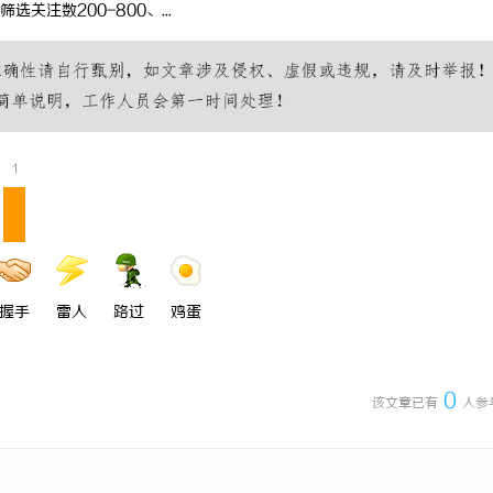
注数200-800、...
 上海配眼镜
商标购买：即买即用，规避侵权风险
1
握手
雷人
路过
鸡蛋
0
该文章已有
人参