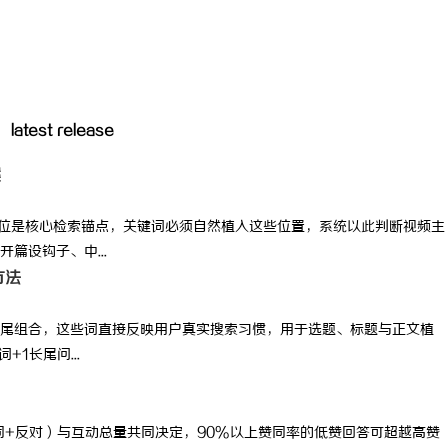
latest release
案
3位是核心检索锚点，关键词必须自然植入这些位置，系统以此判断视频主
篇设钩子、中...
方法
尾组合，这些词直接反映用户真实搜索习惯，用于选题、标题与正文植
1长尾问...
同+反对）与互动总量共同决定，90%以上赞同率的低赞回答可超越高赞