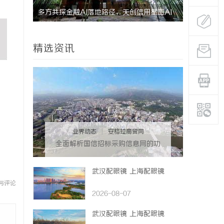
多方共探金融AI落地路径，天创信用星图AI
2026年
助力产业金融智能升级
关键因素与
精选资讯
业界动态
|
安格拉商贸网
全面解析国信招标采购信息网的功
能与优势
武汉配眼镜 上海配眼镜
与评论
2026-08-07
武汉配眼镜 上海配眼镜