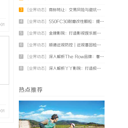
3
[业界动态]
商标转让：交易风险与避坑指南
4
[业界动态]
550FC30耐磨改性颗粒：提升材料性能的新选择
-01
5
[业界动态]
金牌影院：打造影视娱乐新天地的领航者
6
[业界动态]
顺德近视防控｜近视基因检测：依托专业视光体系，打造青少年精准个体化控轴方案
7
[业界动态]
深入解析The Row品牌：奢华时尚的典范与设计哲学
8
[业界动态]
深入解析丫丫影院：打造极致观影体验的在线平台
热点推荐
-01