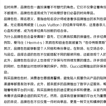
在时尚界，品牌包包一直扮演着不可替代的角色。它们不仅象征着身
不断提升，品牌包包逐渐成为了时尚爱好者们必备的时尚单品。
品牌包包，顾名思义，是指由知名设计师或者奢侈品牌推出的系列包
湛。无论是路易威登（Louis Vuitton）的经典字母帆布，还是香
格
心血和灵感，成为传承经典与创新的结合体。
为什么品牌包包会备受青睐？首先，它们具有较高的保值性。许多经
例如，爱马仕（Hermès）凯莉包和铂金包就被誉为“包中劳斯莱
其次，品牌包包能够彰显个人风格和身份象征。在职场、社交场合中
与品位。选择合适的包包不仅能搭配不同的服装风格，还能体现个人
此外，品牌包包在设计上也体现了环保与可持续发展的理念。许多顶
的同时，也贡献出对地球环境的保护。例如，Gucci近期推出的环
迎。
拉
购买品牌包包时，消费者也要提高警惕，避免陷入假冒伪劣产品的陷
渠道等都是有效手段。此外，越来越多的品牌推出了数字认证服务，
随着电商平台的兴起，购买品牌包包的途径更加多样和便捷。从官方
身需求选择最合适的购买方式。然而，选择有信誉保障的平台尤为重
总的来说，品牌包包不仅仅是一件时尚单品，更是一种文化和精神的