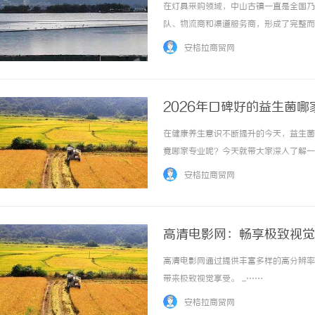
在灯具采购领域，中山古镇一直是全国乃
队、物流商和渠道服务商，形成了完整而
供应链聚合平台，成为了许多从业者和采
安格拉商贸网
一、了解行业痛点，明确自身需求在寻找灯具供
2026年口碑好的益生菌
在健康养生意识不断提升的今天，益生菌
竟哪家专业呢？今天就带大家深入了解一
年，舒伯特就自研初代肠道益生菌产品，
安格拉商贸网
年，品牌正式启用新名称lifesflora。2... .
高清电影网：畅享极致视觉
高清电影网通过提供丰富多样的高分辨率
带来极致视觉享受。 ...……
安格拉商贸网