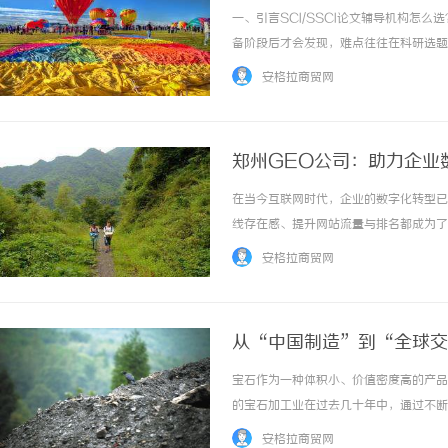
一、引言SCI/SSCI论文辅导机构怎
备阶段后才会发现，难点往往在科研选题
色和投稿预审。只看后期润色，很容易忽
安格拉商贸网
2026年当前科研论文服务需求，整理5个优秀服
郑州GEO公司：助力企业
在当今互联网时代，企业的数字化转型已
线存在感、提升网站流量与排名都成为了
成引擎优化（SEO）公司，GEO致力
安格拉商贸网
的定位与使命GEO公司成立于XX年，经过多年
从“中国制造”到“全球交
宝石作为一种体积小、价值密度高的产品
的宝石加工业在过去几十年中，通过不断
户而言，梧州宝石加工不仅仅意味着高质
安格拉商贸网