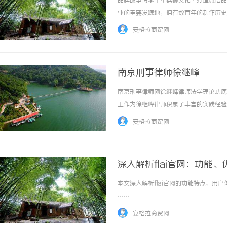
品牌故事传承千年槟榔文化·打造诚信品
业的重要发源地，拥有数百年的制作历史
科技有限公司秉承"和而不同，诚信才是
安格拉商贸网
色的槟榔品牌。匠心精神匠心品质是和诚道对产
南京刑事律师徐继峰
南京刑事律师网徐继峰律师法学理论功底
揭秘！专业充电桩项目软件开发商，究竟藏着
开店最怕“搜不
工作为徐继峰律师积累了丰富的实践经验
哪些行业秘诀？
ai却天天给他
事情着手，经济审判培养他从大局出发的
安格拉商贸网
的民商事、刑事、执行大案要案，其中部分案件
深入解析flai官网：功能
本文深入解析flai官网的功能特点、用
……
安格拉商贸网