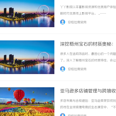
丫丫影院以丰富影视资源和优质用户体验
新时代优质线上影视平台。 ...……
安格拉商贸网
深挖梧州宝石的材质奥秘：
很多人在选购饰品时，最担心的一个问题
了。深入了解梧州宝石的材质特性，会让
大程度上得益于其优异的莫氏硬度等级。
安格拉商贸网
后，其表面硬度已经能够承受日常佩戴中的各种
亚马逊多店铺管理与跨境收
多店布局与合规避险：亚马逊卖家如何玩
防线在全球跨境电商的生态演变中，“不
的单一店铺“爆款”策略，到如今的“多