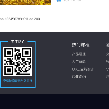
安格拉商贸网
分担平台政策调整、恶意竞争以及供应链波动带
<<
1
2
3
4
5
6
7
8
9
10
11
>>
200
关注我们
热门课程
产品经理
人工智能
UXD全能设计
V
C4D教程
安格拉商贸网与您同行