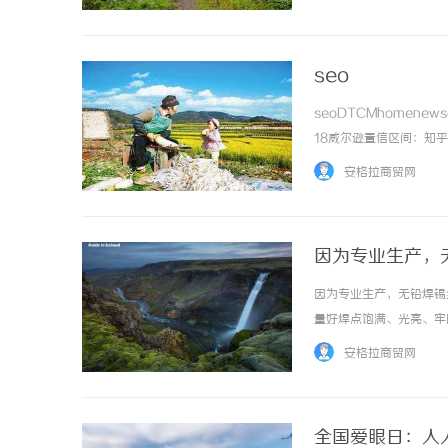
seo
seoDTCMhomenews
18威尔逊置信区间：知
会显著压低排名。90%
安格拉商贸网
外搜索... ...……
因为专业生产，无
锌丝、环保焊锡
因为专业生产，无铅焊锡丝
量好焊点饱满、光亮、牢固
安格拉商贸网
全国爱眼日：人