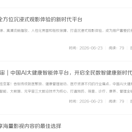
全方位沉浸式观影体验的新时代平台
源、高清流畅播放、人性化界面和版权保障，打造沉浸式观影体验，成为用户喜爱的
时间：2026-06-23
|
阅读：79
|
宇宙｜中国AI大健康智能体平台，开启全民数智健康新时
性变革！告别传统就医繁琐、健康管理被动、医疗资源不均的行业痛点，中国AI大健
智能、大数据、元宇宙三大前沿技术为核心，打通预防、筛查、诊疗、康养、管理全
作为国产自主可控的一站式大健康智能底座，平台面向全民、医疗机构、康养机构及
时间：2026-06-23
|
阅读：79
|
、沉浸式的健康服务解决方案... ...……
享海量影视内容的最佳选择