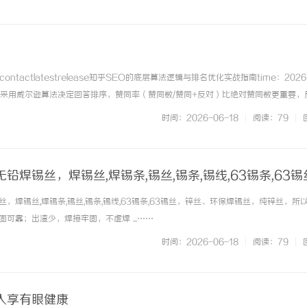
contactlatestrelease知乎SEO的底层算法逻辑与排名优化实战指南time：2026
乎采用威尔逊算法决定回答排序，赞同率（赞同数/赞同+反对）比绝对赞同数更重要，
以上赞同率的低赞回答可超越高赞低质内容。长尾问句挖...知乎SEO的威尔逊算法对抗
时间：2026-06-18
|
阅读：79
|
铅焊锡丝，焊锡丝,焊锡条,锡丝,锡条,锡线,63锡条,63锡
丝，纯锌丝，所以产品质量好
，焊锡丝,焊锡条,锡丝,锡条,锡线,63锡条,63锡丝，锌丝、环保焊锡丝，纯锌丝，所
可靠；出渣少，焊接牢固，不虚焊 ...……
时间：2026-06-18
|
阅读：79
|
人享有眼健康