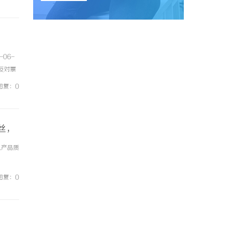
-06-
反对票
与站内
回复：0
丝，
以产品质
回复：0