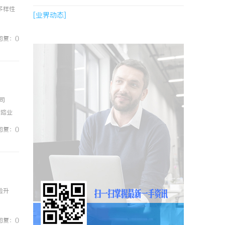
多样性
[业界动态]
回复：0
司
陆路业
B2B
回复：0
验升
回复：0