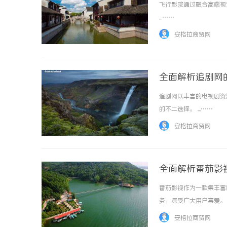
飞行影院通过融合高端视
...……
安格拉商贸网
全面解析追剧网
追剧网以丰富的电视剧资
的不二选择。 ...……
安格拉商贸网
全面解析番茄影
番茄影视作为一款集丰富
务，深受广大用户喜爱。 .
安格拉商贸网