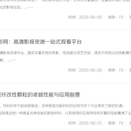
视资源与优质观影体验于一体的数字娱乐平台，支持多设备播放，注重版权保护和用
的影视社区。 ...……
时间：2026-06-26
|
阅读：79
|
影网：高清影视资源一站式观看平台
清影视资源平台，提供丰富多样的电影、电视剧及综艺节目，满足不同观众的观影需
即买即用，规避侵权风险
多方共探金融AI落地路径，天创信用
 ...……
助力产业金融智能升级
时间：2026-06-26
|
阅读：79
|
：碳纤改性颗粒的卓越性能与应用前景
，材料科学不断向前推进，各种新型功能材料的出现为多个行业带来了新的机遇。
性颗粒就是这样一种具备优异性能的新型材料，以其独特的应用特性和可靠的性能赢得了
我们将深入探讨550CA055碳纤改性颗粒的特点、制造工艺、应用领域以及未来发
时间：2026-06-25
|
阅读：79
|
改性颗粒550CA0... ...……