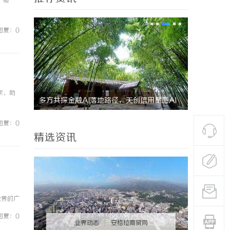
户服
回复：0
求，助
星图AI
2026年轻卡回本能力解析：奥铃青春版回本
贝净 AC
关键因素与高潜力车型介绍
全解析
回复：0
精选资讯
业界的广
展前景。
回复：0
业界动态
|
安格拉商贸网