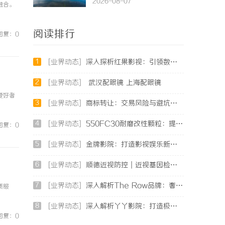
2026-08-07
融合。
阅读排行
回复：0
1
[业界动态]
深入探析红果影视：引领数字娱乐新风潮的影视平台
2
[业界动态]
武汉配眼镜 上海配眼镜
爱好者
3
[业界动态]
商标转让：交易风险与避坑指南
4
[业界动态]
550FC30耐磨改性颗粒：提升材料性能的新选择
回复：0
5
[业界动态]
金牌影院：打造影视娱乐新天地的领航者
6
[业界动态]
顺德近视防控｜近视基因检测：依托专业视光体系，打造青少年精准个体化控轴方案
7
[业界动态]
深入解析The Row品牌：奢华时尚的典范与设计哲学
质服
8
[业界动态]
深入解析丫丫影院：打造极致观影体验的在线平台
回复：0