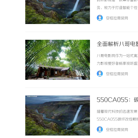
蚂蚁影视是一款集丰富影
务，致力于打造智能个性化
安格拉商贸网
全面解析八哥电
八哥电影网作为一站式高
武汉配眼镜 上海配眼镜
商标购买：
力影视爱好者畅享视听盛宴。
安格拉商贸网
550CA055
随着现代科技的迅速发展
550CA055碳纤改
泛关注。在这篇文章中，
安格拉商贸网
一、什么是550CA055碳纤