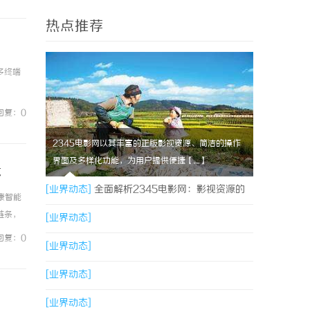
热点推荐
多终端
回复：0
2345电影网以其丰富的正版影视资源、简洁的操作
界面及多样化功能，为用户提供便捷【....】
代
[业界动态]
全面解析2345电影网：影视资源的
康智能
链条，
海量宝库与观影新体验
[业界动态]
健康产
回复：0
[业界动态]
[业界动态]
[业界动态]